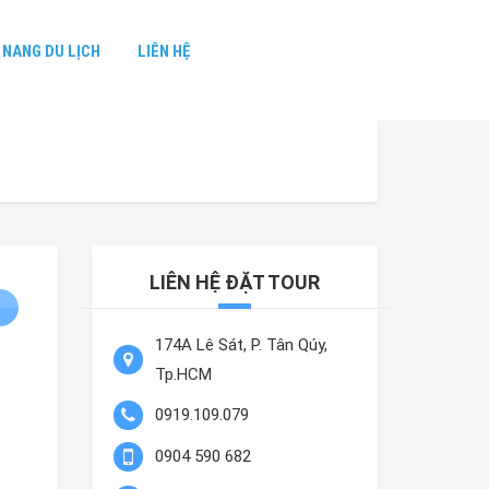
NANG DU LỊCH
LIÊN HỆ
LIÊN HỆ ĐẶT TOUR
174A Lê Sát, P. Tân Qúy,
Tp.HCM
0919.109.079
0904 590 682