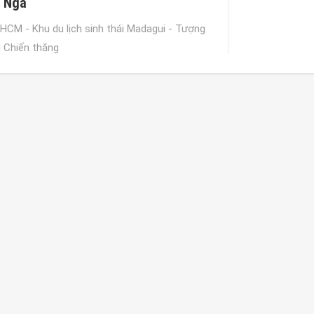
 Ngà
.HCM - Khu du lịch sinh thái Madagui - Tượng
i Chiến thắng