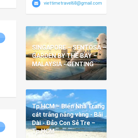
viettimetravel68@gmail.com
SINGAPORE – SENTOSA –
GARDEN BY THE BAY –
MALAYSIA - GENTING
Tp.HCM – Biển Nha Trang
cát trắng nắng vàng - Bãi
Dài - Đảo Con Sẻ Tre –
Tp.HCM