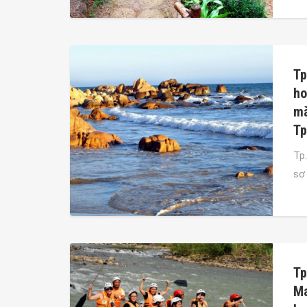
Tp
ho
mà
T
Tp
sơ
Tp
Ma