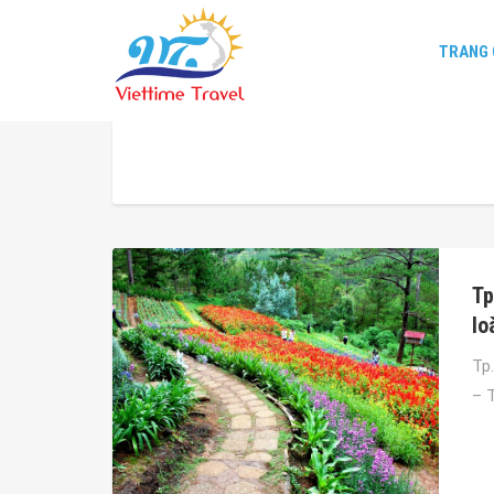
TRANG 
Tp
lo
Tp
– 