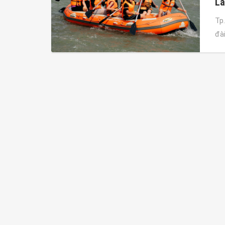
La
Tp
đà