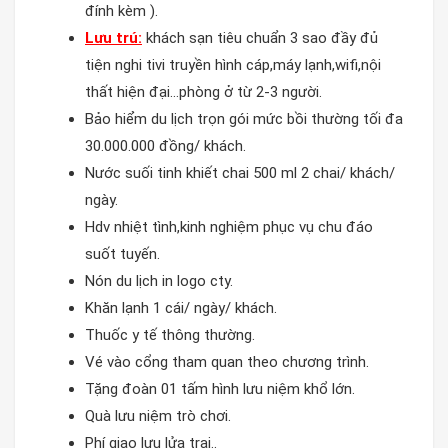
đính kèm ).
Lưu trú:
khách sạn tiêu chuẩn 3 sao đầy đủ
tiện nghi tivi truyền hình cáp,máy lạnh,wifi,nội
thất hiện đại…phòng ở từ 2-3 người.
Bảo hiểm du lịch trọn gói mức bồi thường tối đa
30.000.000 đồng/ khách.
Nước suối tinh khiết chai 500 ml 2 chai/ khách/
ngày.
Hdv nhiệt tình,kinh nghiệm phục vụ chu đáo
suốt tuyến.
Nón du lịch in logo cty.
Khăn lạnh 1 cái/ ngày/ khách.
Thuốc y tế thông thường.
Vé vào cổng tham quan theo chương trình.
Tặng đoàn 01 tấm hình lưu niệm khổ lớn.
Quà lưu niệm trò chơi.
Phí giao lưu lửa trại..