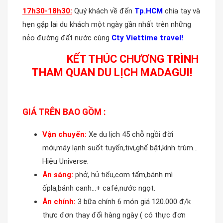
1
7
h
3
0-1
8
h30:
Quý khách về đến
Tp.HCM
chia tay và
hẹn gặp lại du khách một ngày gần nhất trên những
nẻo đường đất nước cùng
Cty Viettime travel!
KẾT THÚC CHƯƠNG TRÌNH
THAM QUAN DU LỊCH MADAGUI!
GIÁ TRÊN BAO GỒM :
Vận chuyển:
Xe du lịch 45 chỗ ngồi đời
mới,máy lạnh suốt tuyến,tivi,ghế bật,kính trùm…
Hiệu Universe.
Ăn sáng:
phở, hủ tiếu,cơm tấm,bánh mì
ốpla,bánh canh…+ café,nước ngọt.
Ăn chính:
3 bữa chính 6 món giá 120.000 đ/k
thực đơn thay đổi hàng ngày ( có thực đơn