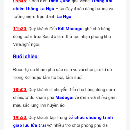
09
h
45
:
Đoàn đến
Định Quán
ghé viếng
Tượng đài
chiến thắng La Ngà
– tại đây đoàn dâng hương và
tưởng niệm trận đánh
La Ngà
.
1
1
h30:
Quý khách đến
Kdl Madagui
ghé nhà hàng
dùng cơm trưa.Sau đó làm thủ tục nhận phòng khu
Villa,nghỉ ngơi.
Buổi chiều:
Đoàn tự do khám phá các dịch vụ vui chơi giải trí có
trong Kdl hoặc tắm hồ bơi, tắm suối…
18h00:
Quý khách di chuyển đến nhà hàng
dùng cơm
chiều,tự do khám phá
Madagui
về đêm với nhiều gam
màu sắc lung linh huyền ảo.
19h30:
Quý khách tập trung
tổ chức chương trình
giao lưu lửa trại
với nhiều trò chơi phong phú đa