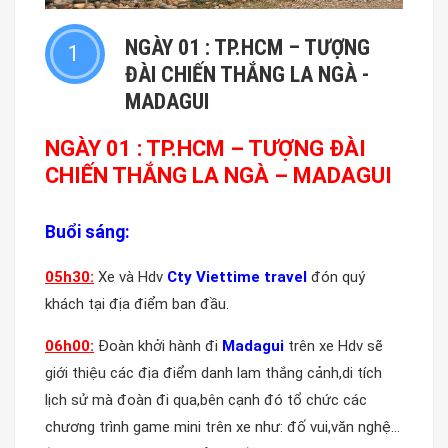
NGÀY 01 : TP.HCM – TƯỢNG
1
ĐÀI CHIẾN THẮNG LA NGÀ -
MADAGUI
NGÀY 01 :
TP.HCM
– T
ƯỢNG ĐÀI
CHIẾN THẮNG LA NGÀ – MADAGUI
Buổi sáng:
05
h
3
0:
Xe và Hdv
Cty Viettime travel
đón quý
khách tại địa điểm ban đầu.
0
6
h
0
0:
Đoàn khởi hành đi
Madagui
trên xe Hdv sẽ
giới thiệu các địa điểm danh lam thắng cảnh,di tích
lịch sử mà đoàn đi qua,bên cạnh đó tổ chức các
chương trình game mini trên xe như: đố vui,văn nghệ…