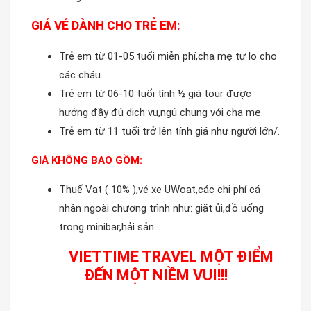
GIÁ VÉ DÀNH CHO TRẺ EM:
Trẻ em từ 01-05 tuổi miễn phí,cha mẹ tự lo cho
các cháu.
Trẻ em từ 06-10 tuổi tính ½ giá tour được
hưởng đầy đủ dịch vụ,ngủ chung với cha mẹ.
Trẻ em từ 11 tuổi trở lên tính giá như người lớn/.
GIÁ KHÔNG BAO GỒM:
Thuế Vat ( 10% ),vé xe UWoat,các chi phí cá
nhân ngoài chương trình như: giặt ủi,đồ uống
trong minibar,hải sản…
VIETTIME TRAVEL MỘT ĐIỂM
ĐẾN MỘT NIỀM VUI!!!