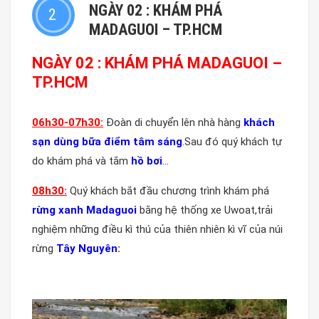
NGÀY 02 : KHÁM PHÁ
2
MADAGUOI – TP.HCM
NGÀY 02 :
KHÁM PHÁ MADAGUOI –
TP.HCM
06h30-
07h
3
0:
Đoàn di chuyển lên nhà hàng
khách
sạn dùng bữa điểm tâm sáng
.Sau đó quý khách tự
do khám phá và tắm
hồ bơi
.
..
08h30:
Quý khách bắt đầu chương trình khám phá
rừng xanh Madaguoi
bằng hệ thống xe Uwoat,trải
nghiệm những điều kì thú của thiên nhiên kì vĩ của núi
rừng
Tây Nguyên
: