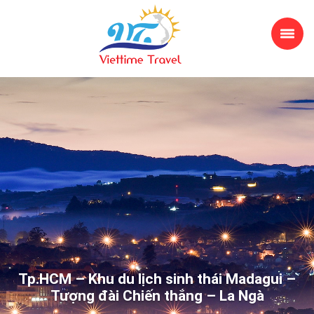
Tp.HCM – Khu du lịch sinh thái Madagui –
Tượng đài Chiến thắng – La Ngà