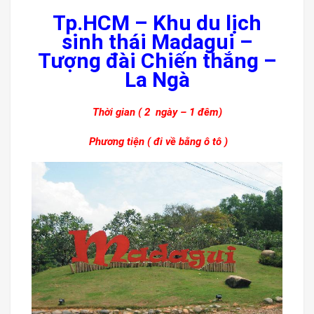
Tp.HCM – Khu du lịch
sinh thái Madagui –
Tượng đài Chiến thắng –
La Ngà
Thời gian ( 2 ngày – 1 đêm)
Phương tiện ( đi về bằng ô tô )