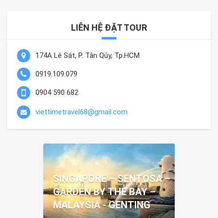
LIÊN HỆ ĐẶT TOUR
174A Lê Sát, P. Tân Qúy, Tp.HCM
0919.109.079
0904 590 682
viettimetravel68@gmail.com
SINGAPORE – SENTOSA –
GARDEN BY THE BAY –
MALAYSIA - GENTING