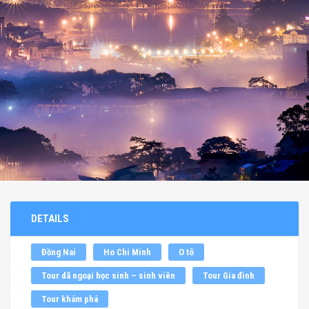
DETAILS
Đồng Nai
Ho Chi Minh
O tô
Tour dã ngoại học sinh – sinh viên
Tour Gia đình
Tour khám phá