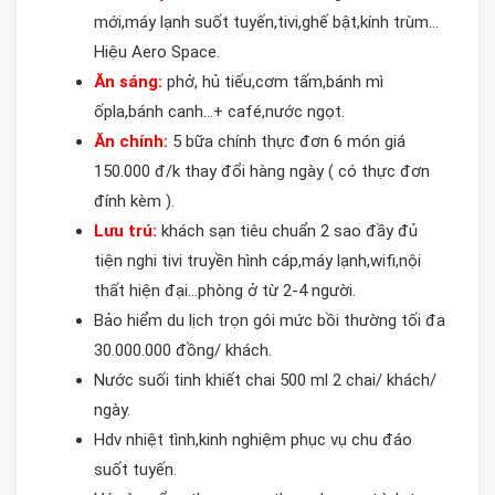
mới,máy lạnh suốt tuyến,tivi,ghế bật,kính trùm…
Hiệu Aero Space.
Ăn sáng:
phở, hủ tiếu,cơm tấm,bánh mì
ốpla,bánh canh…+ café,nước ngọt.
Ăn chính:
5 bữa chính thực đơn 6 món giá
150.000 đ/k thay đổi hàng ngày ( có thực đơn
đính kèm ).
Lưu trú:
khách sạn tiêu chuẩn 2 sao đầy đủ
tiện nghi tivi truyền hình cáp,máy lạnh,wifi,nội
thất hiện đại…phòng ở từ 2-4 người.
Bảo hiểm du lịch trọn gói mức bồi thường tối đa
30.000.000 đồng/ khách.
Nước suối tinh khiết chai 500 ml 2 chai/ khách/
ngày.
Hdv nhiệt tình,kinh nghiệm phục vụ chu đáo
suốt tuyến.