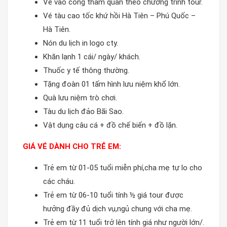
Vé vào cổng tham quan theo chương trình tour.
Vé tàu cao tốc khứ hồi Hà Tiên – Phú Quốc –
Hà Tiên.
Nón du lịch in logo cty.
Khăn lạnh 1 cái/ ngày/ khách.
Thuốc y tế thông thường.
Tặng đoàn 01 tấm hình lưu niệm khổ lớn.
Quà lưu niệm trò chơi.
Tàu du lịch đảo Bãi Sao.
Vật dụng câu cá + đồ chế biến + đồ lặn.
GIÁ VÉ DÀNH CHO TRẺ EM:
Trẻ em từ 01-05 tuổi miễn phí,cha mẹ tự lo cho
các cháu.
Trẻ em từ 06-10 tuổi tính ½ giá tour được
hưởng đầy đủ dịch vụ,ngủ chung với cha mẹ.
Trẻ em từ 11 tuổi trở lên tính giá như người lớn/.