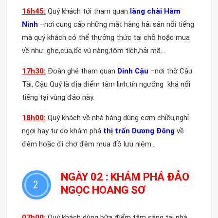
16h45:
Quý khách tới tham quan
làng chài Hàm
Ninh
–nơi cung cấp những mặt hàng hải sản nổi tiếng
mà quý khách có thể thưởng thức tại chỗ hoặc mua
về như: ghẹ,cua,ốc vú nàng,tôm tích,hải mã…
17h30:
Đoàn ghé tham quan
Dinh Cậu
–nơi thờ Cậu
Tài, Cậu Quý là địa điểm tâm linh,tín ngưỡng khá nổi
tiếng tại vùng đảo này.
18h00:
Quý khách về nhà hàng dùng cơm chiều,nghỉ
ngơi hay tự do khám phá
thị trấn Dương Đông
về
đêm hoặc đi chợ đêm mua đồ lưu niệm…
NGÀY 02 : KHÁM PHÁ ĐẢO
2
NGỌC HOANG SƠ
07h00:
Quý khách dùng bữa điểm tâm sáng tại nhà