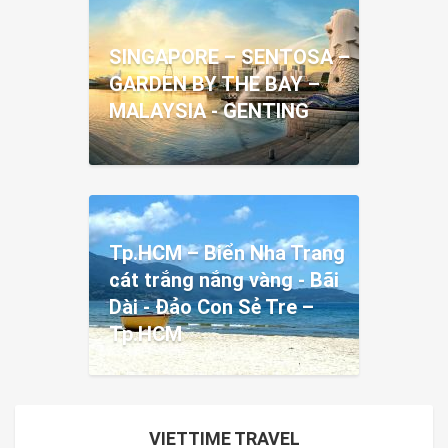
SINGAPORE – SENTOSA –
GARDEN BY THE BAY –
MALAYSIA - GENTING
Tp.HCM – Biển Nha Trang
cát trắng nắng vàng - Bãi
Dài - Đảo Con Sẻ Tre –
Tp.HCM
VIETTIME TRAVEL