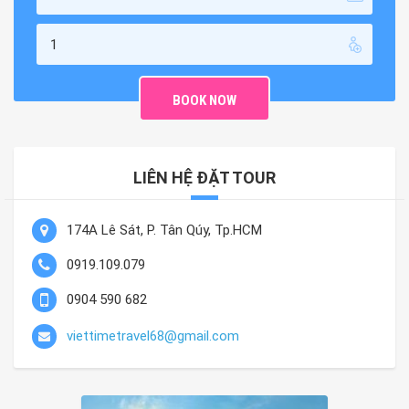
LIÊN HỆ ĐẶT TOUR
174A Lê Sát, P. Tân Qúy, Tp.HCM
0919.109.079
0904 590 682
viettimetravel68@gmail.com