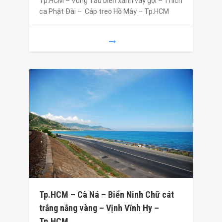
Tp.HCM – Vũng Tàu biển xanh vẫy gọi – Thích
ca Phật Đài – Cáp treo Hồ Mây – Tp.HCM
Tp.HCM – Cà Ná – Biển Ninh Chữ cát
trắng nắng vàng – Vịnh Vĩnh Hy –
Tp.HCM