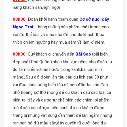
hàng khách sạn,nghỉ ngơi.
08h00:
Đoàn khởi hành tham quan
Cơ sở nuôi cấy
Ngọc Trai
– bằng những sản phẩm chất lượng cao
với đủ thể loại và màu sắc để cho du khách thỏa
thích chiêm ngưỡng hay mua sắm về làm kỉ niệm.
08h30:
Quý khách di chuyển đến
Bãi Sao
(bãi biển
đẹp nhất Phú Quốc ),nhận khu vực riêng cho đoàn tự
do tắm biển với làn nước trong xanh,bãi cát mịn
màng…Sau đó đoàn lên tàu câu du lịch sau 30 phút
vui đùa cùng sóng biển,tàu sẽ neo đậu tại các đảo
nhỏ hoang sơ,thơ mộng để du khách câu các loại cá
biển tại đây và được tự chế biến các chiến lợi phẩm
mà đoàn câu được…bên cạnh đó du khách được
trang bị những vật dụng cần thiết để lặn ngắm những
rạn san hô đủ màu sắc,đầy quyến rũ dưới lòng đại