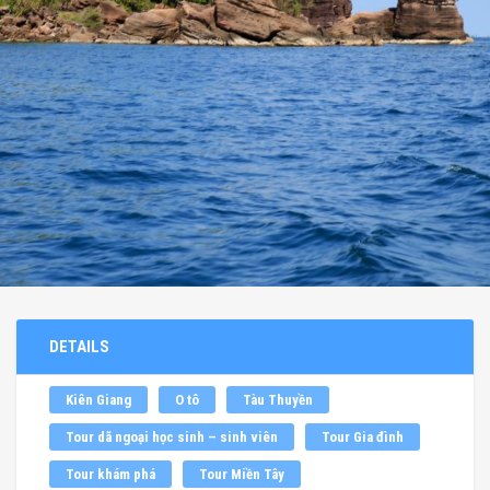
DETAILS
Kiên Giang
O tô
Tàu Thuyền
Tour dã ngoại học sinh – sinh viên
Tour Gia đình
Tour khám phá
Tour Miền Tây