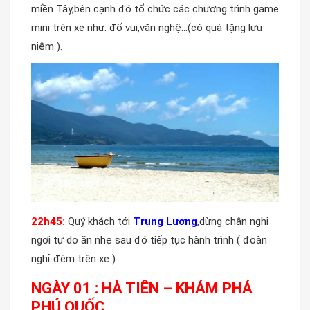
miền Tây,bên cạnh đó tổ chức các chương trình game
mini trên xe như: đố vui,văn nghệ…(có quà tặng lưu
niệm ).
22h
45
:
Quý khách tới
Trung Lương
,dừng chân nghỉ
ngơi tự do ăn nhẹ sau đó tiếp tục hành trình ( đoàn
nghỉ đêm trên xe ).
NGÀY 01 : HÀ TIÊN – KHÁM PHÁ
PHÚ QUỐC