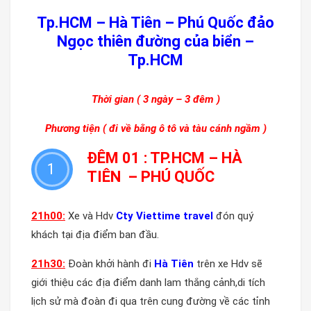
Tp.HCM – Hà Tiên – Phú Quốc đảo
Ngọc thiên đường của biển –
Tp.HCM
Thời gian ( 3 ngày – 3 đêm )
Phương tiện ( đi về bằng ô tô và tàu cánh ngầm )
ĐÊM 01 : TP.HCM – HÀ
1
TIÊN – PHÚ QUỐC
21
h
0
0:
Xe và Hdv
Cty Viettime travel
đón quý
khách tại địa điểm ban đầu.
21
h
3
0:
Đoàn khởi hành đi
Hà Tiên
trên xe Hdv sẽ
giới thiệu các địa điểm danh lam thắng cảnh,di tích
lịch sử mà đoàn đi qua trên cung đường về các tỉnh