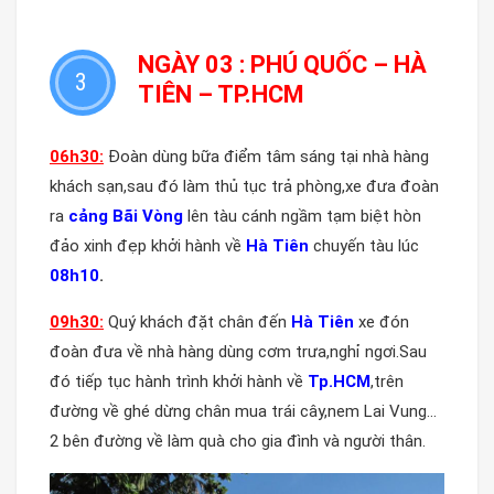
NGÀY 03 : PHÚ QUỐC – HÀ
3
TIÊN – TP.HCM
06h30:
Đoàn dùng bữa điểm tâm sáng tại nhà hàng
khách sạn,sau đó làm thủ tục trả phòng,xe đưa đoàn
ra
cảng Bãi Vòng
lên tàu cánh ngầm tạm biệt hòn
đảo xinh đẹp khởi hành về
Hà Tiên
chuyến tàu lúc
08h10
.
09
h30:
Quý khách đặt chân đến
Hà Tiên
xe đón
đoàn đưa về nhà hàng dùng cơm trưa,nghỉ ngơi.Sau
đó tiếp tục hành trình khởi hành về
Tp.HCM
,trên
đường về ghé dừng chân mua trái cây,nem Lai Vung…
2 bên đường về làm quà cho gia đình và người thân.