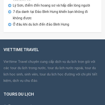
Lý Sơn, điểm đến hoang sơ và hấp dẫn lòng người
7 địa danh tại Đảo Bình Hưng khiến bạn không đi
không được
Ở đâu khi du lịch đến đảo Bình Hưng
VIETTIME TRAVEL
Viettime Travel chuyên cung cấp dịch vụ du lịch trọn gói với
các tour du lịch trong nước, tour du lịch nước ngoài, tour du
lịch học sinh, sinh viên, tour du lịch học đường với chi phí tiết
kiệm, dịch vụ chu đáo.
TOURS DU LỊCH