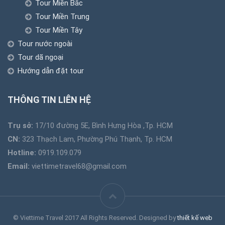
Tour Miền Bắc
Tour Miền Trung
Tour Miền Tây
Tour nước ngoài
Tour dã ngoại
Hướng dẫn đặt tour
THÔNG TIN LIÊN HỆ
Trụ sở:
17/10 đường 5E, Bình Hưng Hòa ,Tp. HCM
CN:
323 Thạch Lam, Phường Phú Thạnh, Tp. HCM
Hotline:
0919.109.079
Email:
viettimetravel68@gmail.com
© Viettime Travel 2017 All Rights Reserved. Designed by
thiết kế web