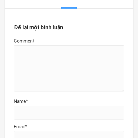
Để lại một bình luận
Comment
Name*
Email*