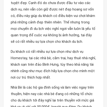
tuyệt đẹp. Cạnh đó do chưa được đầu tư vào các
dịch vụ, nên vẫn còn giữ được nét đẹp hoang sơ vốn
có, điều này giúp du khách có điều kiện vui chơi khám
phá những cảnh đẹp thiên nhiên. Thế nhưng trong
mọi chuyến đi du lịch việc nghỉ ngơi vẫn luôn là yếu tố
quan trọng để cuộc vui không bị ảnh hưởng, tại đây
sẽ có rất nhiều sự lựa chọn cho khách du lịch.
Du khách có rất nhiều sự lựa chọn như dịch vụ
Homestay, tại các nhà bè, cắm trại, hay thuê nhà nghỉ,
khách sạn trên đảo Bình Hưng, tùy theo khả năng tài
nhính cũng như mục đích hãy lựa chọn cho mình một
nơi cư trú thích hợp nhất.
Nhà Bè là các hộ gia đình sống và làm việc ngay trên
thuyền, hiện nay các nhà bè đang có những tổ chức
cho du khách tới đây nghỉ lại trên thuyền với mức giá
khá ưu ái chỉ với 50.000đ /người qua đêm. Du khách