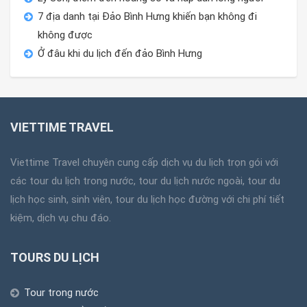
7 địa danh tại Đảo Bình Hưng khiến bạn không đi
không được
Ở đâu khi du lịch đến đảo Bình Hưng
VIETTIME TRAVEL
Viettime Travel chuyên cung cấp dịch vụ du lịch trọn gói với
các tour du lịch trong nước, tour du lịch nước ngoài, tour du
lịch học sinh, sinh viên, tour du lịch học đường với chi phí tiết
kiệm, dịch vụ chu đáo.
TOURS DU LỊCH
Tour trong nước