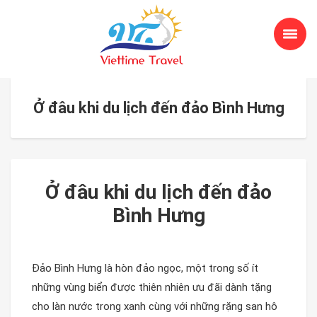
Ở đâu khi du lịch đến đảo Bình Hưng
Ở đâu khi du lịch đến đảo
Bình Hưng
Đảo Bình Hưng là hòn đảo ngọc, một trong số ít
những vùng biển được thiên nhiên ưu đãi dành tặng
cho làn nước trong xanh cùng với những rặng san hô